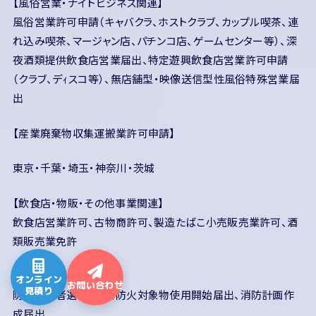
【風俗営業・ナイトビジネス関連】
風俗営業許可申請（キャバクラ、ホストクラブ、カップル喫茶、連
れ込み喫茶、マージャン店、パチンコ店、ゲームセンター等）、深
夜酒類提供飲食店営業届出、特定遊興飲食店営業許可申請
（クラブ、デｨスコ等）、無店舗型・映像送信型性風俗特殊営業届
出
【産業廃棄物収集運搬業許可申請】
東京・千葉・埼玉・神奈川・茨城
【飲食店・物販・その他事業関連】
飲食店営業許可、古物商許可、製造たばこ小売販売業許可、酒
類販売業免許
【消防関連】
オンライン
お問い合わせ
見積り
防火管理者選任届出、防火対象物使用開始届出、消防計画作
成届出