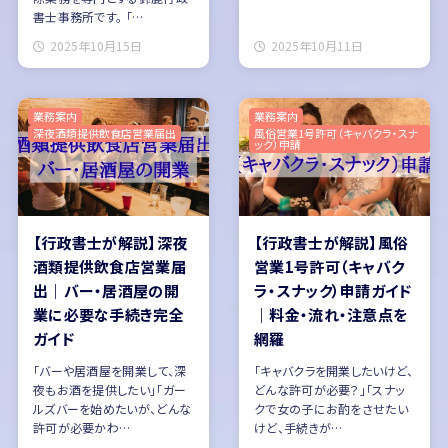
書士事務所です。 「…
2025年10月15日
2025年10月11日
業務案内
業務案内
深夜酒類提供飲食店営業届出
風俗営業1号許可（キャバクラ・スナ
ック）申請
【行政書士が解説】深夜
【行政書士が解説】風俗
酒類提供飲食店営業届
営業1号許可（キャバク
出｜バー・居酒屋の開
ラ・スナック）申請ガイド
業に必要な手続き完全
｜料金・流れ・注意点を
ガイド
網羅
「バーや居酒屋を開業して、深
「キャバクラを開業したいけど、
夜もお酒を提供したい」「ガー
どんな許可が必要？」「スナッ
ルズバーを始めたいが、どんな
クで女の子にお酌をさせたい
許可が必要かわ…
けど、手続きが…