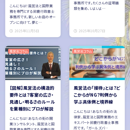
事務所です。たくさんの証明書
こんにちは！風営法と国際業
類を集め、いよいよ…
務を専門とする鈴鹿行政書士
事務所です。新しいお店のオー
プンに向けて、夢と…
2025年11月5日
2025年10月27日
風営法コラム
風営法コラム
【図解】風営法の構造的
風営法の「接待」とは？ど
要件とは？客室の広さ・
こからがNG？判例から
見通し・明るさのルール
学ぶ具体例と境界線
を業種別にプロが解説
こんにちは！あなたの街の法
律家、風営法と国際業務のエ
こんにちは！あなたの街の開
キスパート鈴鹿行政書士事務
業コンサルタント、風営法と国
所です。 「ガールズバ…
際業務を専門とする鈴鹿行政