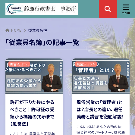
HOME
従業員名簿
「従業員名簿」の記事一覧
風営法コラム
風営法コラム
許可が下りた後にやる
風俗営業の「管理者」と
べきこと｜許可証の受
は？店長との違い、選任
領から標識の掲示まで
義務と講習を徹底解説！
【風営法】
こんにちは！あなたの街の法
律と経営のパートナー、風営法
こんにちは！風営法と国際業