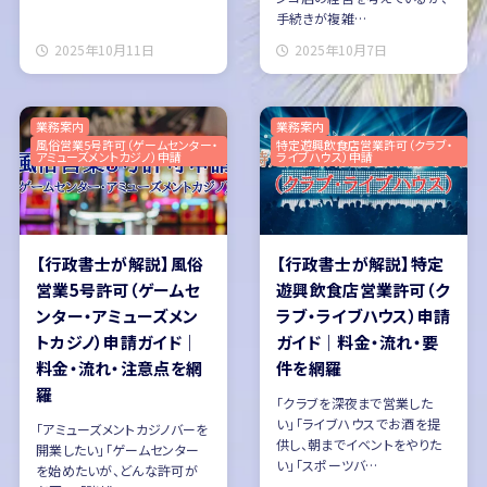
手続きが複雑…
2025年10月11日
2025年10月7日
業務案内
業務案内
風俗営業5号許可（ゲームセンター・
特定遊興飲食店営業許可（クラブ・
アミューズメントカジノ）申請
ライブハウス）申請
【行政書士が解説】風俗
【行政書士が解説】特定
営業5号許可（ゲームセ
遊興飲食店営業許可（ク
ンター・アミューズメン
ラブ・ライブハウス）申請
トカジノ）申請ガイド｜
ガイド｜料金・流れ・要
料金・流れ・注意点を網
件を網羅
羅
「クラブを深夜まで営業した
い」「ライブハウスでお酒を提
「アミューズメントカジノバーを
供し、朝までイベントをやりた
開業したい」「ゲームセンター
い」「スポーツバ…
を始めたいが、どんな許可が