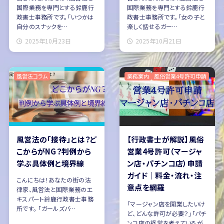
国際業務を専門とする鈴鹿行
国際業務を専門とする鈴鹿行
政書士事務所です。「いつかは
政書士事務所です。「女の子と
自分のスナックを…
楽しく話せるガー…
2025年10月23日
2025年10月21日
風営法コラム
業務案内
風俗営業4号許可申請
風営法の「接待」とは？ど
【行政書士が解説】風俗
こからがNG？判例から
営業4号許可（マージャ
学ぶ具体例と境界線
ン店・パチンコ店）申請
ガイド｜料金・流れ・注
こんにちは！あなたの街の法
意点を網羅
律家、風営法と国際業務のエ
キスパート鈴鹿行政書士事務
「マージャン店を開業したいけ
所です。 「ガールズバ…
ど、どんな許可が必要？」「パチ
ンコ店の経営を考えているが、