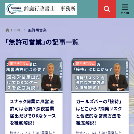
HOME
無許可営業
「無許可営業」の記事一覧
風営法コラム
風営法コラム
スナック開業に風営法
ガールズバーの「接待」
許可は必要？深夜営業
はどこから？摘発リスク
届出だけでOKなケース
と合法的な営業方法を
を徹底解説！
徹底解説！
皆さん、こんにちは！風営法と
皆さん、こんにちは！風営法と