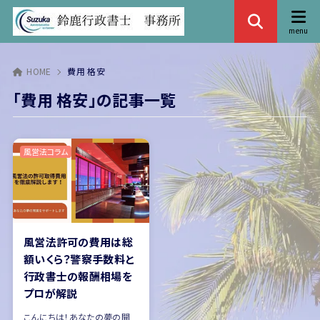
HOME
費用 格安
「費用 格安」の記事一覧
風営法コラム
風営法許可の費用は総
額いくら？警察手数料と
行政書士の報酬相場を
プロが解説
こんにちは！あなたの夢の開